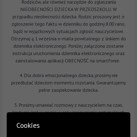
Rodziców, ale również narzędzie do zgłaszania
NIEOBECNOŚCI DZIECKA W PRZEDSZKOLU. W
przypadku nieobecności dziecka. Rodzic proszony jest o
zgłoszenie tego faktu w dzienniku do godziny 8.00 rano,
bądź w wyjątkowych sytuacjach zgłosić nauczycielowi.
Otrzymaj ą 1 września e-maila powitalnego z linkiem do
dziennika elektronicznego. Poniżej załączona zostanie
instrukcja uruchomienia dziennika elektronicznego oraz
zainstalowania aplikacji OBECNOŚĆ na smartfonie.
4. Dla dobra emocjonalnego dziecka, prosimy nie
przedłużać dzieciom momentu rozstania. Gwarantujemy
pełne zaopiekowanie dziecka.
5. Prosimy umawiać rozmowy z nauczycielem na czas,
kiedy nie jest w grupie w celu zapewnienia optymalnych
warunków bezpieczeństwa dzieciom przebywającym pod
Cookies
jego opieką. Na stronie internetowej przedszkola znajdą
Państwo wykaz konsultacji z wszystkimi nauczycielami.