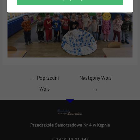
←
Poprzedni
Następny Wpis
Wpis
→
Przedszkole Samorządowe Nr 4 w Kępnie
NIP 619-19-03-347