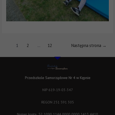
1
2
…
12
Następna strona
→
Przedszkole Samorządowe Nr 4 w Kępnie
NIP 619-19-03-347
REGON 251 591 305
Numer konta 52 1090 1144 0000 0000 1413 4410