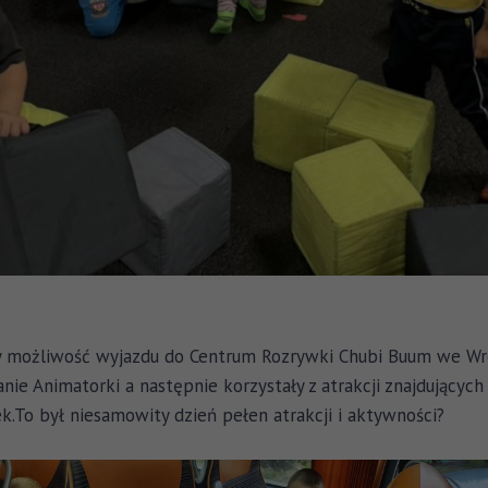
ły możliwość wyjazdu do Centrum Rozrywki Chubi Buum we Wro
ie Animatorki a następnie korzystały z atrakcji znajdującyc
k.To był niesamowity dzień pełen atrakcji i aktywności?