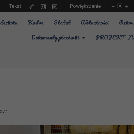
Tekst
Powiększenie
dszkolu
Kadra
Statut
Aktualności
Rekru
Dokumenty placówki
PROJEKT „Nauk
2024