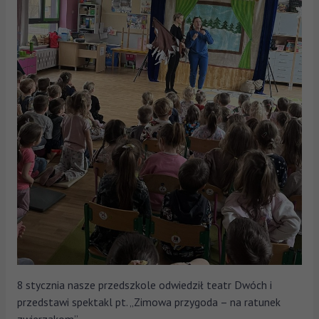
8 stycznia nasze przedszkole odwiedził teatr Dwóch i
przedstawi spektakl pt. „Zimowa przygoda – na ratunek
zwierzakom”.