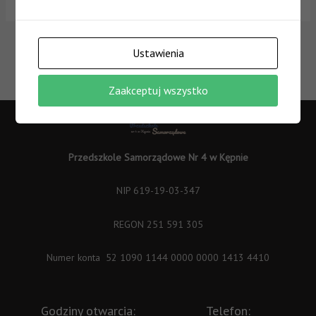
←
Poprzedni
Następny Wpis
Ustawienia
Wpis
→
Zaakceptuj wszystko
Przedszkole Samorządowe Nr 4 w Kępnie
NIP 619-19-03-347
REGON 251 591 305
Numer konta 52 1090 1144 0000 0000 1413 4410
Godziny otwarcia:
Telefon: