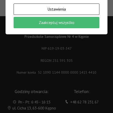
Wpis
→
Ustawienia
Zaakceptuj wszystko
Przedszkole Samorządowe Nr 4 w Kępnie
NIP 619-19-03-347
REGON 251 591 305
Numer konta 52 1090 1144 0000 0000 1413 4410
Godziny otwarcia:
Telefon:
Pn - Pt: 6:45 - 16:15
+48 62 78 231 67
ul. Cicha 13, 63-600 Kępno