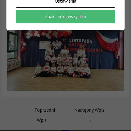
Ustawienia
Zaakceptuj wszystko
←
Poprzedni
Następny Wpis
Wpis
→