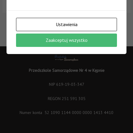
2025 będzie w okresie 21.07.2025 – 08.08.2025 r.
Ustawienia
←
Poprzedni
Następny Wpis
Wpis
→
Zaakceptuj wszystko
Przedszkole Samorządowe Nr 4 w Kępnie
NIP 619-19-03-347
REGON 251 591 305
Numer konta 52 1090 1144 0000 0000 1413 4410