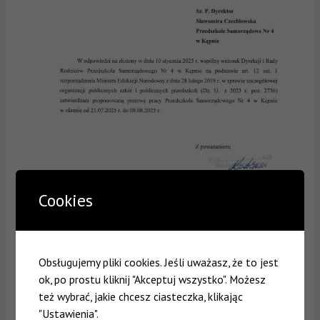
Cookies
Obsługujemy pliki cookies. Jeśli uważasz, że to jest
ok, po prostu kliknij "Akceptuj wszystko". Możesz
też wybrać, jakie chcesz ciasteczka, klikając
Pragniemy poinformować, że przerwa wakacyjna w roku
"Ustawienia".