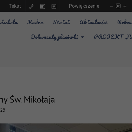
Tekst
Powiększenie
dszkolu
Kadra
Statut
Aktualności
Rekru
Dokumenty placówki
PROJEKT „Nauk
ny Św. Mikołaja
025