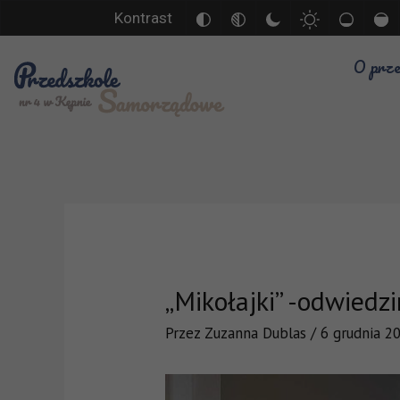
Kontrast
O prze
„Mikołajki” -odwiedzi
Przez
Zuzanna Dublas
/
6 grudnia 2