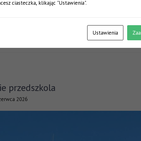
cesz ciasteczka, klikając "Ustawienia".
Ustawienia
Zaa
ie przedszkola
zerwca 2026