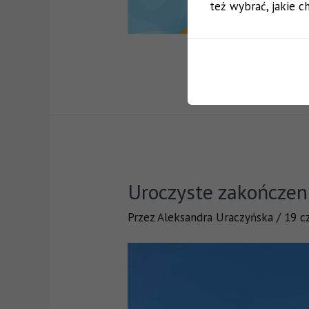
też wybrać, jakie ch
Uroczyste zakończen
Przez
Aleksandra Uraczyńska
/
19 c